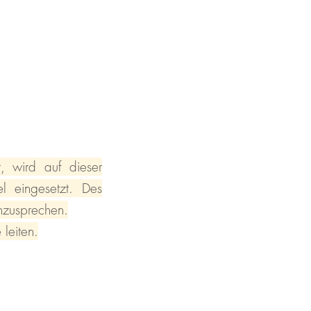
, wird auf dieser
l eingesetzt. Des
nzusprechen.
leiten.