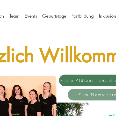
an
Team
Events
Geburtstage
Fortbildung
Inklusio
zlich Willkom
Freie Plätze: Tanz di
Zum Newslett