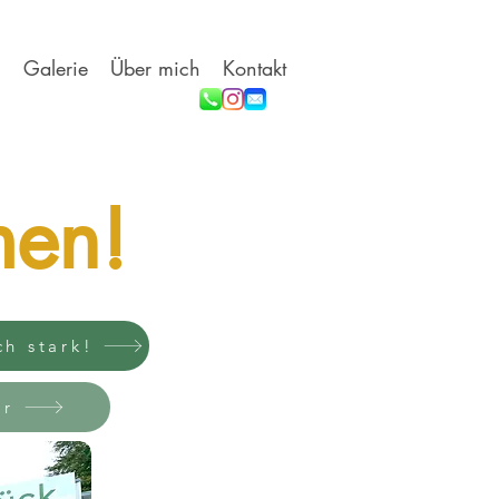
n
Galerie
Über mich
Kontakt
men!
ch stark!
er