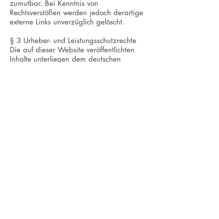
zumutbar. Bei Kenntnis von
Rechtsverstößen werden jedoch derartige
externe Links unverzüglich gelöscht.
§ 3 Urheber- und Leistungsschutzrechte
Die auf dieser Website veröffentlichten
Inhalte unterliegen dem deutschen
Urheber- und Leistungsschutzrecht. Jede
vom deutschen Urheber- und
Leistungsschutzrecht nicht zugelassene
Verwertung bedarf der vorherigen
schriftlichen Zustimmung des Anbieters
oder jeweiligen Rechteinhabers. Dies gilt
insbesondere für Vervielfältigung,
Bearbeitung, Übersetzung,
Einspeicherung, Verarbeitung bzw.
Wiedergabe von Inhalten in Datenbanken
oder anderen elektronischen Medien und
Systemen. Inhalte und Rechte Dritter sind
dabei als solche gekennzeichnet. Die
unerlaubte Vervielfältigung oder
Weitergabe einzelner Inhalte oder
kompletter Seiten ist nicht gestattet und
strafbar. Lediglich die Herstellung von