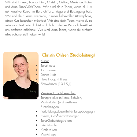
Wir sind Linnea, Louisa, Finn, Christin, Celina, Merle und Luisa
und dein TanzGlück-Team! Wir sind dein Team, wenn du Lust
auf kreative Kurse im Bereich Tanz, Yoga und Bewegung hast.
Wir sind dein Team, wenn du, in einer liebevollen Atmosphäre,
einen Kurs besuchen möchtest. Wir sind dein Team, wenn du so
sein möchtest, wie du bist und dich in deiner Persönlichkeit bei
uns entfalten möchtest. Wir sind dein Team, wenn du einfach
eine schöne Zeit haben willst.
Christin Ohlsen (Studioleitung)
Kurse:
Tanzfitness
Tanzmäuse
Dance Kids
Hula Hoop - Fitness
Showdance (10-15 J.)
Weitere Einsatzbereiche:
Tanzprojekte in Kitas, Schulen,
Wohnstätten (und weiteren
Einrichtungen)
Fortbildungsdozentin für Tanzpädagogik
Events, Großveranstaltungen
Tanz-Geburtstagsfeiern
Privatstunden
Kinderdisco
Workshops