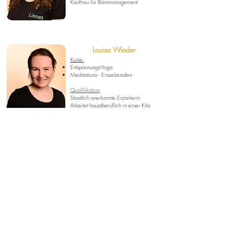
​Kauffrau für Büromanagement
Louisa Wieder
Kurse:
Entspannungs-Yoga
Meditations - Einzelstunden
Qualifikation
Staatlich anerkannte Erzieherin
Arbeitet hauptberuflich in einer Kita
Yogalehrerin
Pre -und Postnatal Yogalehrerin
Celina Nissen
Kurse:
Move Kids - HipHop für 3 - 6 Jährige
HipHop (8-14 Jährige)
Qualifikation
Staatlich anerkannte Erzieherin
Ausgebildete Kursleitung für Kreativen
Kindertanz