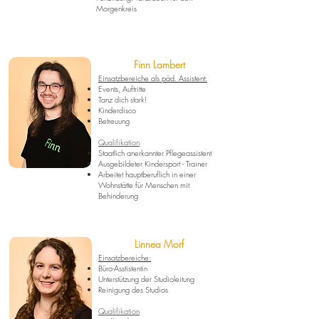
Morgenkreis
Finn Lambert
Einsatzbereiche als päd. Assistent:
Events, Auftritte
Tanz dich stark!
Kinderdisco
Betreuung
Qualifikation
Staatlich anerkannter Pflegeassistent
Ausgebildeter Kindersport - Trainer
Arbeitet hauptberuflich in einer
Wohnstätte für Menschen mit
Behinderung
Linnea Morf
Einsatzbereiche:
Büro-Asstistentin
Unterstützung der Studioleitung
Reinigung des Studios
Qualifikation