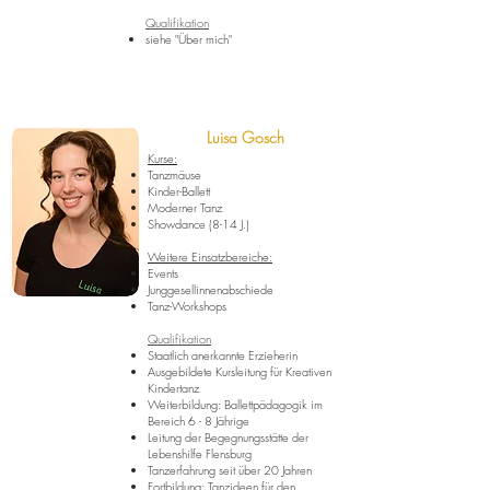
Qualifikation
siehe "Über mich"
Luisa Gosch
Kurse:
Tanzmäuse
Kinder-Ballett
Moderner Tanz
Showdance (8-14 J.)
Weitere Einsatzbereiche:
Events
Junggesellinnenabschiede
Tanz-Workshops
Qualifikation
Staatlich anerkannte Erzieherin
Ausgebildete Kursleitung für Kreativen
Kindertanz
Weiterbildung: Ballettpädagogik im
Bereich 6 - 8 Jährige
Leitung der Begegnungsstätte der
Lebenshilfe Flensburg
Tanzerfahrung seit über 20 Jahren
Fortbildung: Tanzideen für den