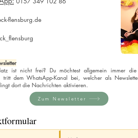
sApp:
0157 349 102 86
ck-flensburg.de
ck_flensburg
sletter
atz ist nicht frei? Du möchtest allgemein immer di
 tritt dem WhatsApp-Kanal bei, welcher als Newslette
ngt dort die Nachrichten aktivieren.
Zum Newsletter
tformular