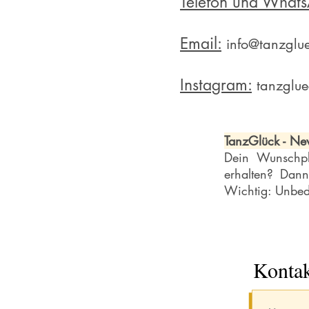
Telefon und What
Email:
info@tanzglue
Instagram:
tanzglue
TanzGlück - New
Dein Wunschpl
erhalten? Dann
Wichtig: Unbedi
Kontak